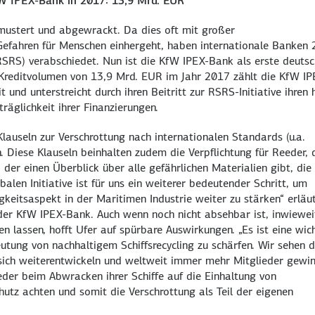
fW IPEX-Bank in 2017: 13,9 Mrd. EUR
mustert und abgewrackt. Da dies oft mit großer
efahren für Menschen einhergeht, haben internationale Banken
RSRS) verabschiedet. Nun ist die KfW IPEX-Bank als erste deuts
m Kreditvolumen von 13,9 Mrd. EUR im Jahr 2017 zählt die KfW IP
 und unterstreicht durch ihren Beitritt zur RSRS-Initiative ihren
räglichkeit ihrer Finanzierungen.
lauseln zur Verschrottung nach internationalen Standards (u.a.
. Diese Klauseln beinhalten zudem die Verpflichtung für Reeder, 
 der einen Überblick über alle gefährlichen Materialien gibt, die
obalen Initiative ist für uns ein weiterer bedeutender Schritt, um
eitsaspekt in der Maritimen Industrie weiter zu stärken“ erläu
 der KfW IPEX-Bank. Auch wenn noch nicht absehbar ist, inwiewei
n lassen, hofft Ufer auf spürbare Auswirkungen. „Es ist eine wic
ung von nachhaltigem Schiffsrecycling zu schärfen. Wir sehen d
as sich weiterentwickeln und weltweit immer mehr Mitglieder gewi
Reeder beim Abwracken ihrer Schiffe auf die Einhaltung von
utz achten und somit die Verschrottung als Teil der eigenen