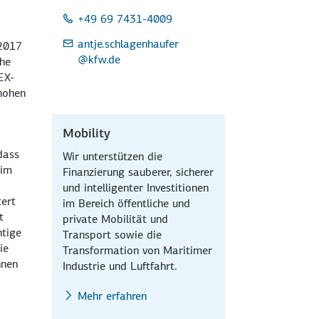
+49 69 7431-4009
antje.schlagenhaufer
 2017
@kfw.de
che
EX-
 hohen
Mobility
dass
Wir unterstützen die
 im
Finanzierung sauberer, sicherer
und intelligenter Investitionen
tert
im Bereich öffentliche und
t
private Mobilität und
htige
Transport sowie die
ie
Transformation von Maritimer
nnen
Industrie und Luftfahrt.
Mehr erfahren