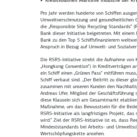
Kreditvolumen Maritime Industrie der K
Pro Jahr werden hunderte von Schiffen ausge
Umweltverschmutzung und gesundheitlichen G
die „Responsible Ship Recycling Standards“ (
Bank dieser Initiative beigetreten. Mit eine
Bank zu den Top 5 Schiffsfinanzierern weltweit
Anspruch in Bezug auf Umwelt- und Sozialvert
Die RSRS-Initiative strebt die Aufnahme von K
„Hongkong Convention“) in Kreditverträgen an
ein Schiff einen „Grünen Pass“ mitführen muss,
Schiff verbaut sind. „Der Beitritt zu dieser gl
zusammen mit unseren Kunden den Nachhaltigk
Andreas Ufer, Mitglied der Geschäftsführung
diese Klauseln sich am Gesamtmarkt etabliere
Maßnahme, um das Bewusstsein für die Bedeut
RSRS-Initiative als langfristiges Projekt, d
wird.“ Ziel der RSRS-Initiative ist es, dass 
Mindeststandards bei Arbeits- und Umweltsch
Wertschöpfungskette ansehen.