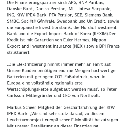
Die Finanzierungspartner sind: APG, BNP Paribas,
Danske Bank, Danica Pension, IMI – Intesa Sanpaolo,
ING, KfW IPEX-Bank, PFA Pension, SEB, Siemens Bank,
SMBC, Société Générale, Swedbank und UniCredit, sowie
die Europäische Investitionsbank, die Nordic Investment
Bank und die Export-Import Bank of Korea (KEXIM).Der
Kredit ist mit Garantien von Euler Hermes, Nippon
Export and Investment Insurance (NEXI) sowie BPI France
strukturiert.
„Die Elektrifizierung nimmt immer mehr an Fahrt auf.
Unsere Kunden benötigen enorme Mengen hochwertiger
Batterien mit geringem CO2-Fußabdruck, wozu in
Europa eine vollständig regionalisierte
Wertschöpfungskette aufgebaut werden muss“, so Peter
Carlsson, Mitbegründer und CEO von Northvolt.
Markus Scheer, Mitglied der Geschäftsführung der KfW
IPEX-Bank: „Wir sind sehr stolz darauf, zu diesem
Leuchtturmprojekt europäischer E-Mobilität beizutragen.
Mit unserer Beteiligung an dieser Finanzierung