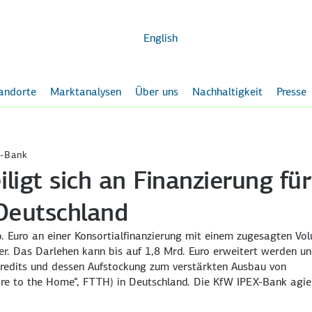
Zum
Hauptinhalt
English
andorte
Marktanalysen
Über uns
Nachhaltigkeit
Presse
X-Bank
ligt sich an Finanzierung für
 Deutschland
o. Euro an einer Konsortialfinanzierung mit einem zugesagten Vo
er. Das Darlehen kann bis auf 1,8 Mrd. Euro erweitert werden u
Kredits und dessen Aufstockung zum verstärkten Ausbau von
ibre to the Home“, FTTH) in Deutschland. Die KfW IPEX-Bank agie